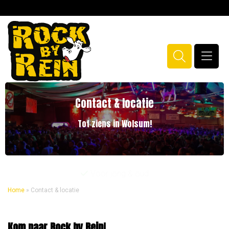
Contact & locatie
Tot ziens in Wolsum!
Voor jong & oud
Home
»
Contact & locatie
Kom naar Rock by Rein!